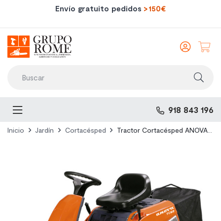
Envío gratuito pedidos
>150€
Iniciar
sesió
Toggle
918 843 196
navigation
Inicio
Jardín
Cortacésped
Tractor Cortacésped ANOVA TC62