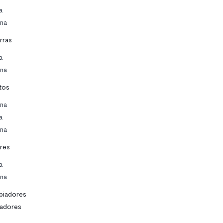
a
ina
rras
a
ina
tos
ina
a
ina
res
a
ina
piadores
adores