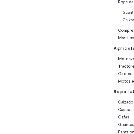
Ropa de
Guant
Calza
Compre
Martill
Agrícol
Motoaz
Tractor
Giro ce
Motosie
Ropa la
Calzado
Cascos
Gafas
Guante
Pantalo