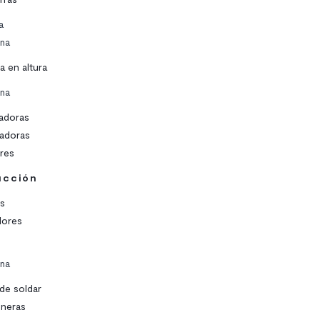
a
ina
 en altura
ina
radoras
adoras
res
ucción
s
ores
ina
de soldar
neras