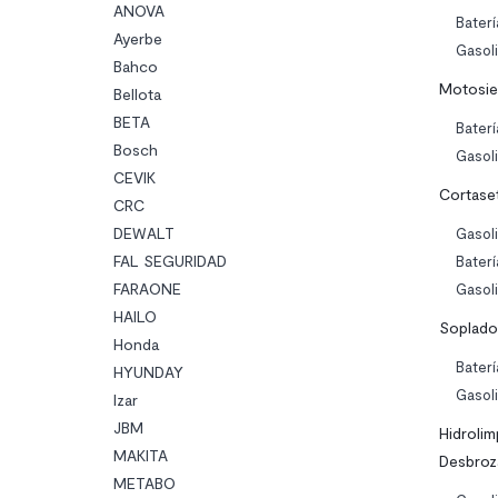
ANOVA
Baterí
Ayerbe
Gasol
Bahco
Motosie
Bellota
BETA
Baterí
Bosch
Gasol
CEVIK
Cortase
CRC
DEWALT
Gasol
FAL SEGURIDAD
Baterí
FARAONE
Gasol
HAILO
Soplado
Honda
Baterí
HYUNDAY
Gasol
Izar
JBM
Hidrolim
MAKITA
Desbroz
METABO