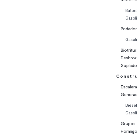
Baterí
Gasol
Podadora
Gasol
Biotritu
Desbroz
Soplado
Constr
Escalera
Generad
Diésel
Gasol
Grupos 
Hormigo