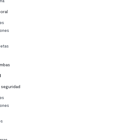
ina
oral
es
lones
etas
mbas
l
 seguridad
es
lones
os
rras