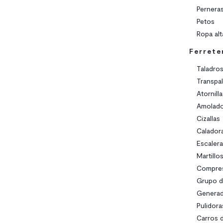
Pernera
Petos
Ropa alta
Ferrete
Taladro
Transpal
Atornill
Amolado
Cizallas
Calador
Escalera
Martillo
Compre
Grupo d
Generad
Pulidora
Carros 