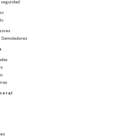
 seguridad
es
do
sores
os Demoledores
a
adas
es
ro
rras
boral
s
nes