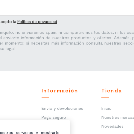
acepto la
Política de privacidad
anquilo, no enviaremos spam, ni compartiremos tus datos, ni los us
l enviarte información de nuestros productos y ofertas. Además,
er momento: si necesitas más información consulta nuestras secci
so legal.
Información
Tienda
Envío y devoluciones
Inicio
Pago seguro
Nuestras marca
les y
Aviso legal
Novedades
uestros servicios y mostrarte