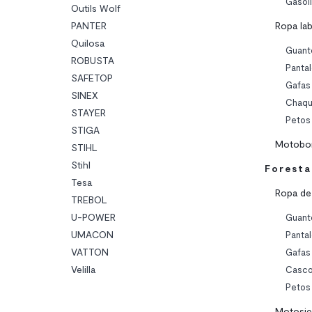
Gasol
Outils Wolf
PANTER
Ropa lab
Quilosa
Guant
ROBUSTA
Panta
SAFETOP
Gafas
SINEX
Chaqu
STAYER
Petos
STIGA
Motobo
STIHL
Stihl
Foresta
Tesa
Ropa de
TREBOL
U-POWER
Guant
UMACON
Panta
VATTON
Gafas
Velilla
Casc
Petos
Motosie