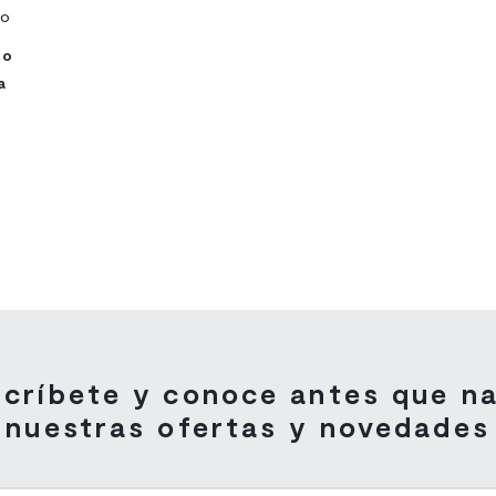
io
co
a
críbete y conoce antes que n
nuestras ofertas y novedades