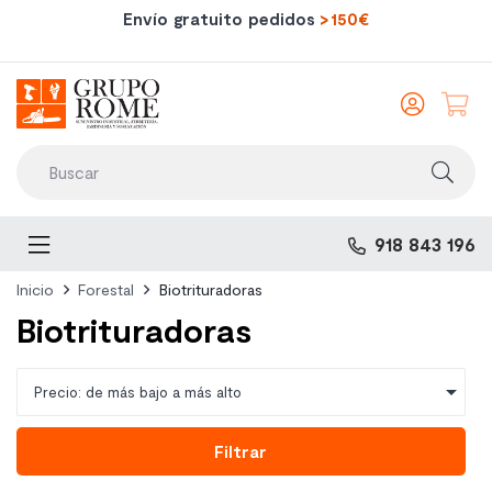
Envío gratuito pedidos
>150€
Iniciar
sesió
Toggle
918 843 196
navigation
Inicio
Forestal
Biotrituradoras
Biotrituradoras

Precio: de más bajo a más alto
Filtrar