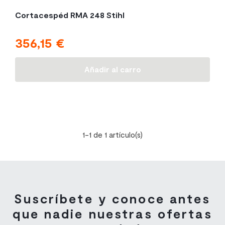
Cortacespéd RMA 248 Stihl
356,15 €
Precio
Añadir al carro
1-1 de 1 artículo(s)
Suscríbete y conoce antes
que nadie nuestras ofertas