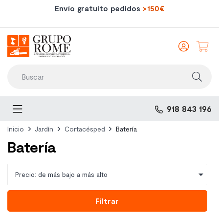
Envío gratuito pedidos
>150€
Iniciar
sesió
Toggle
918 843 196
navigation
Inicio
Jardín
Cortacésped
Batería
Batería

Precio: de más bajo a más alto
Filtrar